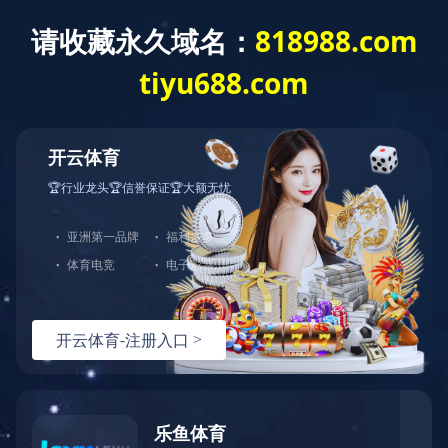
欢迎光临开云集团官网-开云（中国） 官方网站！
开云
开