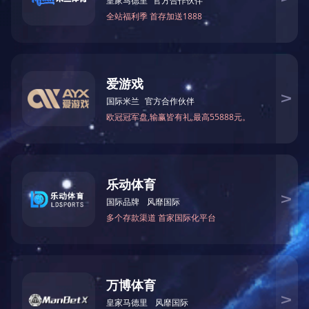
水工机械有限公司、山东水总基
公司历经近70年时光洗礼，
东调水、东调南下等大型引水调
国家优质工程奖，8项工程荣获
质工程奖37余项、山东省鲁水杯
强，行业领先地位不断巩固。多年
军”“山东省企业技术中心”“齐
凡是过往，皆为序章，凡是未
目标，以党的建设为引领，以促
为国际一流的水利建设综合服务
友情链接：