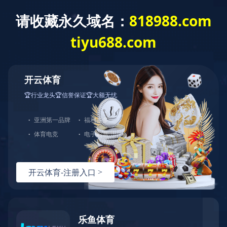
欢迎光临开云集团官网-开云（中国） 官方网站！
开云
开