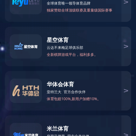
新闻中心
企业动态
企业动态
一线传真
通知公告
专题专栏
为切实打通法律服务基层“最后
委会、山东齐鲁律师事务所共同
公司普法志愿者通过悬挂宣传
日常生活真实案例，用接地气、
点问题进行细致讲解。