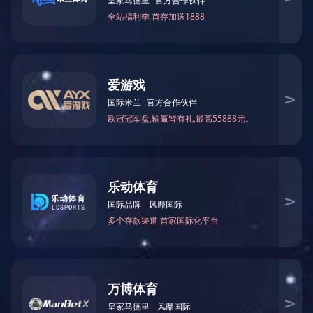
面对居民现场提出的法律困惑
靠法的良好习惯，切实提升辖区
此次多方联动普法活动，进一
围。下一步，公司将持续履行国
和谐稳定，助力共建平安法治文