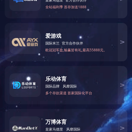
总承包
试验检测技术服务公
三、公示期限：
2026
年
05
月
四、否决情况
1
、包件
1:
试验检测技术服务
2
、否决供应商名称
（
1
）山东龙兴工程质量检
（
2
）山东中泉建勘工程检
（
3
）山东华材工程检测鉴
（
4
）济南鲁桥工程检测有
3
、否决原因
根据选拔文件规定，
足三家，不满足采购文件要