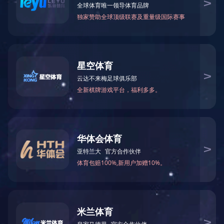
新闻中心
企业动态
通知公告
一线传真
通知公告
开云集团官网-开云
专题专栏
一、采购人：开云集团官网
二、采购项目名称：开云集