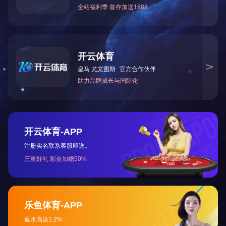
否决名单中
2
家供应商
五、提出异议的渠道和方式
供应商或者其他利害
六、其他
无。
七、联系方式
采 购 人：山东水总
有限公
地
址：山东省济南市历下区
邮政编码：
250000
联 系 人： 魏中坤
联系电话：
15588779992
联系邮箱：
69894314@qq.c