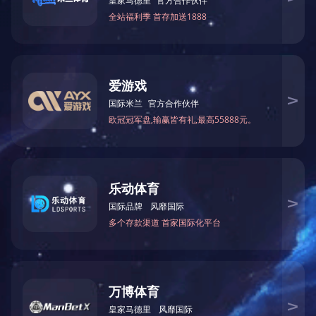
报价2468783.19元（不含
成交候选人第二名：新河县润义
报价2479656.76元（不含
成交候选人第三名：新河县海河
报价2492678.91元（不含
二、提出异议的渠道和方式
提交质疑渠道：开云集团官网-
电话：0531-66576283
三、联系方式
采 购 人：开云集团官网-开云
地 址：山东省济南市和平路3
联 系 人：李先生
电 话：15106710166