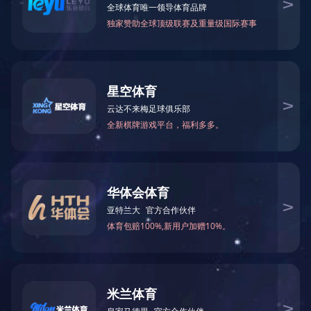
新闻中心
企业动态
通知公告
一线传真
通知公告
开云集团官网-开云（
专题专栏
公示开始时间：2026年4月1日
公示结束时间：2026年4月3日
一、成交候选人
成交候选人第一名：湖南中为水