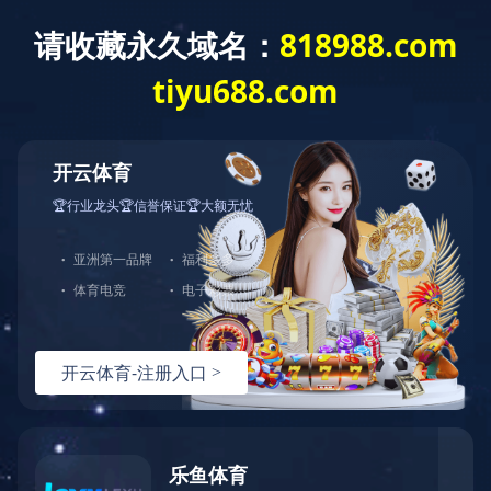
欢迎光临开云集团官网-开云（中国） 官方网站！
开云
开