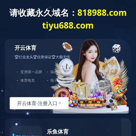
欢迎光临开云集团官网-开云（中国） 官方网站！
开云
开